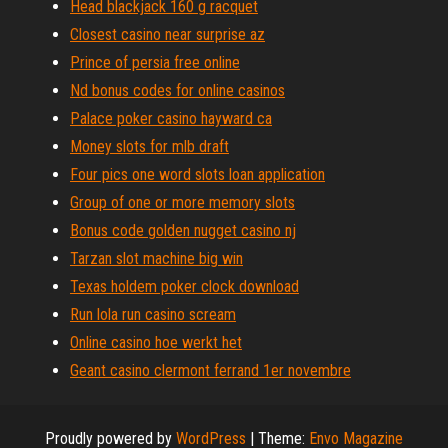
Head blackjack 160 g racquet
Closest casino near surprise az
Prince of persia free online
Nd bonus codes for online casinos
Palace poker casino hayward ca
Money slots for mlb draft
Four pics one word slots loan application
Group of one or more memory slots
Bonus code golden nugget casino nj
Tarzan slot machine big win
Texas holdem poker clock download
Run lola run casino scream
Online casino hoe werkt het
Geant casino clermont ferrand 1er novembre
Proudly powered by
WordPress
|
Theme:
Envo Magazine