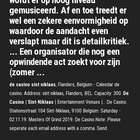
gemusiceerd. Af en toe treedt er
wel een zekere eenvormigheid op
waardoor de aandacht even
verslapt maar dit is detailkritiek.
... Een organisator die nog een
opwindende act zoekt voor zijn
(zomer ...
de
casino
sint
niklaas
, Flanders, Belgium - Calendar de
casino. Address: sint niklaas, Flanders, BEL. Capacity: 300.
De
Casino
|
Sint
-
Niklaas
| Entertainment Venues |… De Casino.
Stationsstraat 104 Sint-Niklaas, 9100 Belgium. Saturday -
02.11.19. Masters Of Grind 2019. De Casino.Note: Please
seperate each email address with a comma. Send.