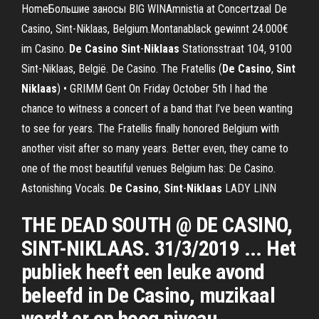
HomeБольшие заносы BIG WINAmnistia at Concertzaal De
Casino, Sint-Niklaas, Belgium.Montanablack gewinnt 24.000€
im Casino.
De
Casino
Sint
-
Niklaas
Stationsstraat 104, 9100
Sint-Niklaas, België. De Casino. The Fratellis (
De
Casino
,
Sint
Niklaas
) • GRIMM Gent On Friday October 5th I had the
chance to witness a concert of a band that I’ve been wanting
to see for years. The Fratellis finally honored Belgium with
another visit after so many years. Better even, they came to
one of the most beautiful venues Belgium has: De Casino.
Astonishing Vocals.
De
Casino
,
Sint
-
Niklaas
LADY LINN
THE DEAD SOUTH @ DE CASINO,
SINT-NIKLAAS. 31/3/2019 ... Het
publiek heeft een leuke avond
beleefd in De Casino, muzikaal
wordt er op hoog niveau