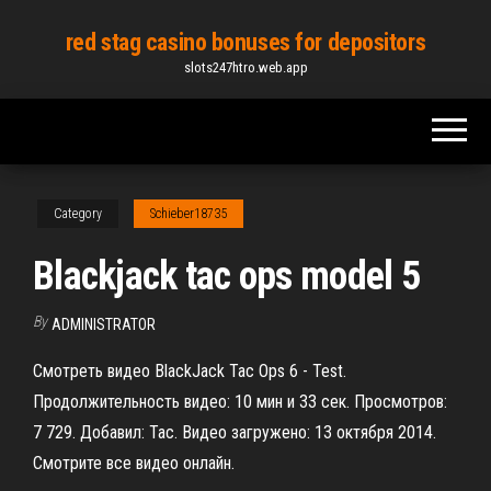
Skip
red stag casino bonuses for depositors
to
slots247htro.web.app
the
content
Category
Schieber18735
Blackjack tac ops model 5
By
ADMINISTRATOR
Смотреть видео BlackJack Tac Ops 6 - Test.
Продолжительность видео: 10 мин и 33 сек. Просмотров:
7 729. Добавил: Tac. Видео загружено: 13 октября 2014.
Смотрите все видео онлайн.