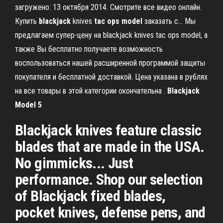
загружено: 13 октября 2014. Смотрите все видео онлайн.
Купить
blackjack
knives
tac
ops
model
заказать с… Мы
предлагаем супер-цену на blackjack knives tac ops model, а
также Вы бесплатно получаете возможность
воспользоваться нашей расширенной программой защиты
покупателя и бесплатной доставкой. Цена указана в рублях
на все товары в этой категории окончательна .
Blackjack
Model
5
Blackjack knives feature classic
blades that are made in the USA.
No gimmicks... Just
performance. Shop our selection
of Blackjack fixed blades,
pocket knives, defense pens, and