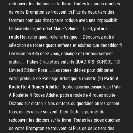
redcouvrir les dictons sur le thme .Toutes les pices dtaches
de votre Brompton se trouvent ici.Plus de deux tiers des
femmes nont pas dimaginaire rotique avec une impossibilit
fantasmatique, introduit Marie Veluire ... Quad,
patin
à
roulette
, roller quad, roller artistique ... Découvrez notre
sélection de rollers quads enfants et adultes que decathlon.fr
Livraison en 48h chez vous, échange et remboursement
gratuit. ... Patins à roulettes enfants QUAD KRF SCHOOL TCI
Limited Edition Rose. ... Les roues idéales pour débouter
votre pratique de Patinage Artistique a roulette (2)
Patin
A
Roulette
4
Roues
Adulte
- topbonusonlinecasino.loan Patin
A Roulette 4 Roues Adulte. patin a roulette 4 roues adulte -
Dictons sur dicton 1 Nos dictons du quotidien on les connat
tous, on les utilise souvent, Dico Dictons permet de
redcouvrir les dictons sur le thme .Toutes les pices dtaches
de votre Brompton se trouvent ici.Plus de deux tiers des