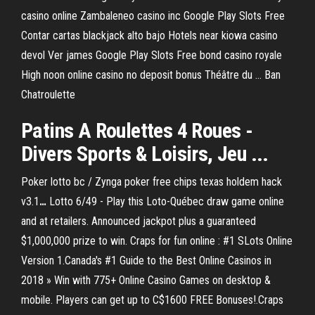
casino online Zambaleneo casino inc Google Play Slots Free
Contar cartas blackjack alto bajo Hotels near kiowa casino
devol Ver james Google Play Slots Free bond casino royale
High noon online casino no deposit bonus Théâtre du …
Ban
Chatroulette
Patins
A Roulettes
4
Roues
-
Divers Sports & Loisirs, Jeu ...
Poker lotto bc / Zynga poker free chips texas holdem hack
v3.1
…
Lotto 6/49 - Play this Loto-Québec draw game online
and at retailers. Announced jackpot plus a guaranteed
$1,000,000 prize to win.
Craps for fun online : #1 SLots Online
Version 1.Canada's #1 Guide to the Best Online Casinos in
2018 » Win with 775+ Online Casino Games on desktop &
mobile. Players can get up to C$1600 FREE Bonuses!.Craps